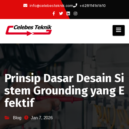
Skip
info@celebesteknik.com
+628114161610
to
content
Prinsip Dasar Desain Si
stem Grounding yang E
fektif
Blog
Jan 7, 2026