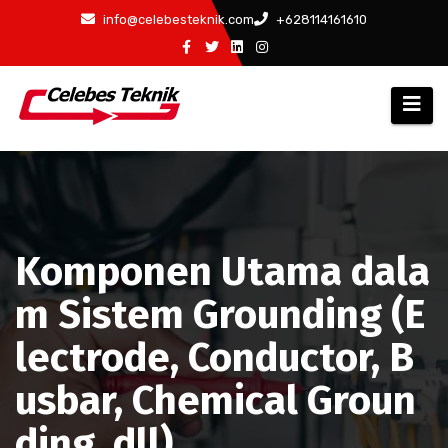
Skip
info@celebesteknik.com
+628114161610
to
content
Komponen Utama dala
m Sistem Grounding (E
lectrode, Conductor, B
usbar, Chemical Groun
ding, dll)